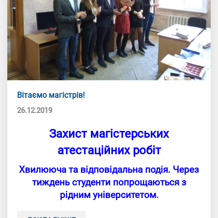
Вітаємо магістрів!
26.12.2019
Захист магістерських
атестаційних робіт
Хвилююча та відповідальна подія. Через
тиждень студенти попрощаються з
рідним університетом.