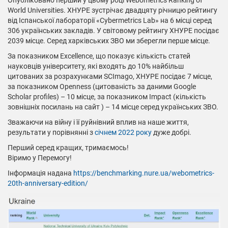
Опубліковано перший у цьому році Webometrics Ranking of
World Universities. ХНУРЕ зустрічає двадцяту річницю рейтингу
від Іспанської лабораторії «Cybermetrics Lab» на 6 місці серед
306 українських закладів. У світовому рейтингу ХНУРЕ посідає
2039 місце. Серед харківських ЗВО ми зберегли перше місце.
За показником Excellence, що показує кількість статей
науковців університету, які входять до 10% найбільш
цитованих за розрахунками SСImago, ХНУРЕ посідає 7 місце,
за показником Openness (цитованість за даними Google
Scholar profiles) – 10 місце, за показником Impact (кількість
зовнішніх посилань на сайт ) – 14 місце серед українських ЗВО.
Зважаючи на війну і її руйнівний вплив на наше життя,
результати у порівнянні з
січнем 2022 року
дуже добрі.
Перший серед кращих, тримаємось!
Віримо у Перемогу!
Інформація надана
https://benchmarking.nure.ua/webometrics-
20th-anniversary-edition/