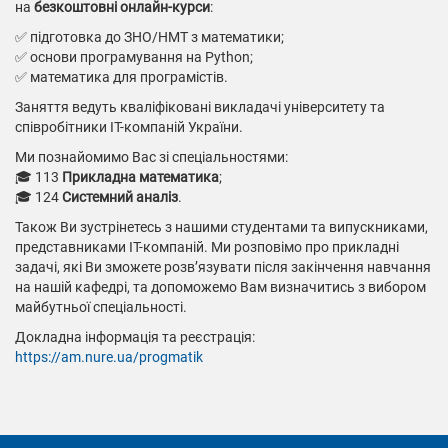
на
безкоштовні онлайн-курси
:
✅ підготовка до ЗНО/НМТ з математики;
✅ основи програмування на Python;
✅ математика для програмістів.
Заняття ведуть кваліфіковані викладачі університету та
співробітники ІТ-компаній України.
Ми познайомимо Вас зі спеціальностями:
🎓 113
Прикладна математика
;
🎓 124
Системний аналіз
.
Також Ви зустрінетесь з нашими студентами та випускниками,
представниками ІТ-компаній. Ми розповімо про прикладні
задачі, які Ви зможете розв’язувати після закінчення навчання
на нашій кафедрі, та допоможемо Вам визначитись з вибором
майбутньої спеціальності.
Докладна інформація та реєстрація:
https://am.nure.ua/progmatik