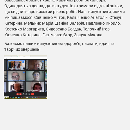
Завершився захист кваліфікаційних робіт бакалаврів.
Одинадцять з дванадцяти студентів отримали відмінні оцінки,
що свідчить про високий рівень робіт. Наші випускники, якими
ми пишаємося: Савченко Антон, Калініченко Анатолій, Стецун
Катерина, Мельник Марія, Даніна Валерія, Павленко Кирило,
Костенко Маргарита, Сидоренко Богдан, Толочний Ігор,
Ювченко Катерина, Гнатченко Єгор, Зощук Микола.
Бажаємо нашим випускникам здоров’я, наснаги, вдачі та
творчих звершень!